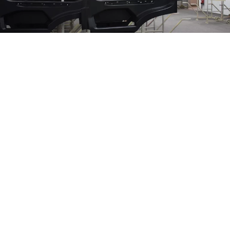
Energieffektiv
värmeåtervinning
På industrilackeringen finns ett avancerat
ventilationssystem som förser fastigheten med
värme på ett klimatsmart sätt. Källaren värms
upp av överskottsvärme från
lufttryckskompressorerna, medan resterande
lokaler får sin uppvärmning genom återvunnen
värme från torkugnarna. Skulle värmen inte
räcka till i lokalerna sker resterande