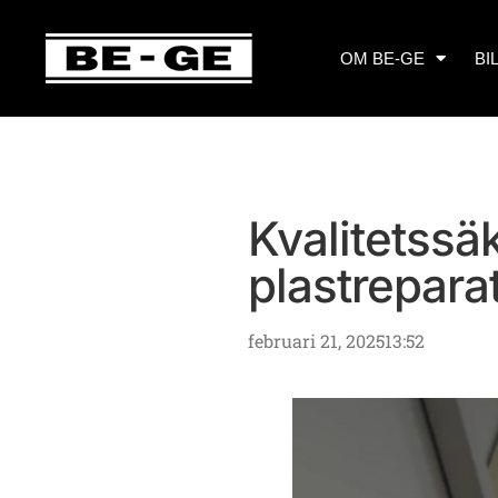
OM BE-GE
BI
Kvalitetssä
plastrepara
februari 21, 2025
13:52