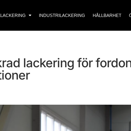
LLACKERING
INDUSTRILACKERING
HÅLLBARHET
krad lackering för fordo
tioner