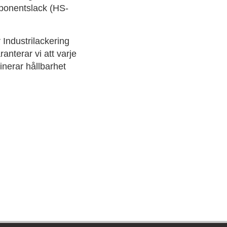
mponentslack (HS-
 Industrilackering
anterar vi att varje
inerar hållbarhet